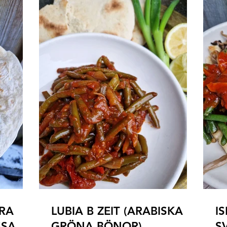
RA
LUBIA B ZEIT (ARABISKA
I
SSA
GRÖNA BÖNOR)
S