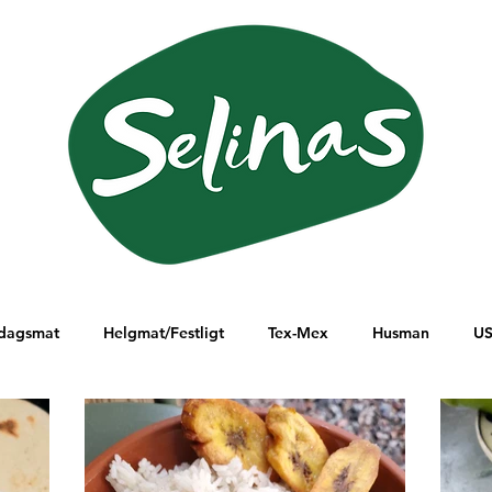
dagsmat
Helgmat/Festligt
Tex-Mex
Husman
U
lanöstern
Ungern
Östafrika
Sydamerika
Italien