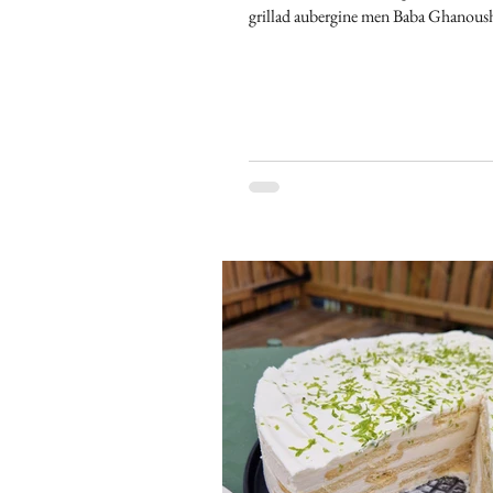
grillad aubergine men Baba Ghanoush
egentligen gjord utan tahini och istäl
andra grillade grönsaker som tomat, 
paprika, medan Mutabbal görs kräm
tahini och ibland yoghurt. De har bl
och den krämiga auergineröra som m
till som Baba Ghanoush är alltså egen
Mutabbal! MUTABBAL Olivolja Gri
aubergine på burk, 500 g Vitlök, 4-5 