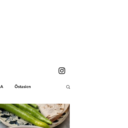
SA
Östasien
Sydostasien