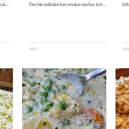
 är
Den här måltiden kan tweakas mycket: kör...
fyll
let med
lök och
ig med
andats ihop
ånga känner
tligen
llad
klyftor, p