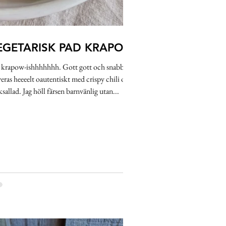
EGETARISK PAD KRAPOW
 krapow-ishhhhhhh. Gott gott och snabbt.
eras heeeelt oautentiskt med crispy chili oil-
sallad. Jag höll färsen barnvänlig utan...