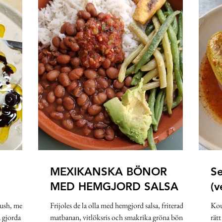
kland
Pasta
Sallad
Gryta
Soppa
Frukost
ien
Medelhavet
Mexiko
Påsk
MEXIKANSKA BÖNOR
S
MED HEMGJORD SALSA
(v
oush, men
Frijoles de la olla med hemgjord salsa, friterad
Kou
 gjorda på
matbanan, vitlöksris och smakrika gröna bönor.
rät