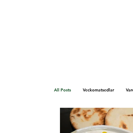
All Posts
Veckomatsedlar
Var
Västafrika
Spanien
Mel