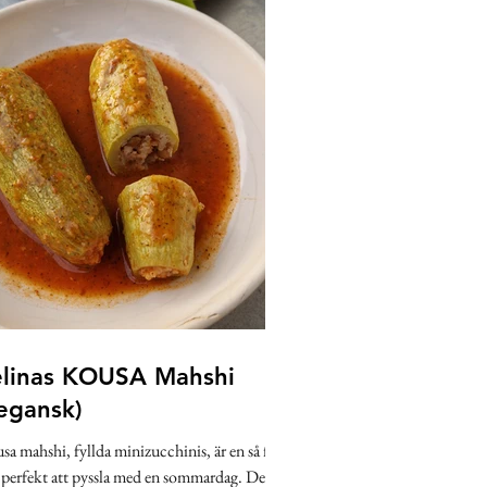
Bröd, bakverk & dessert
elinas KOUSA Mahshi
egansk)
sa mahshi, fyllda minizucchinis, är en så fin
t perfekt att pyssla med en sommardag. Den