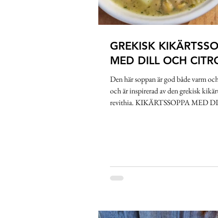
GREKISK KIKÄRTSS
MED DILL OCH CIT
Den här soppan är god både varm o
och är inspirerad av den grekisk kikä
revithia. KIKÄRTSSOPPA MED 
CITRON...