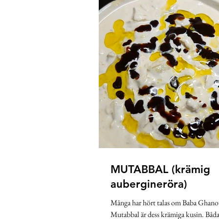
Karibien
Frankrike
Gre
Pannkakor
Indien
Span
MUTABBAL (krämig
aubergineröra)
Många har hört talas om Baba Ghan
Mutabbal är dess krämiga kusin. Båda