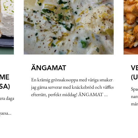
ÄNGAMAT
V
IME
(
En krämig grönsakssoppa med våriga smaker som
SA)
jag gärna serverar med knäckebröd och våfflor till
Spa
efterrätt, perfekt middag! ÄNGAMAT ...
nam
era dagar
mån
quesa