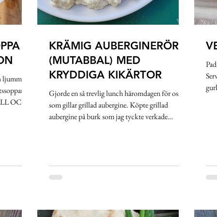
OPPA
KRÄMIG AUBERGINERÖRA
V
RON
(MUTABBAL) MED
Pad
KRYDDIGA KIKÄRTOR
Serv
ch ljummen
gurk
rtssoppan
Gjorde en så trevlig lunch häromdagen för oss
DILL OCH
som gillar grillad aubergine. Köpte grillad
aubergine på burk som jag tyckte verkade
väldogt smidigt, och det var det! Väldigt god,
men rekommenderar att man steker auberginen
för att reducera ner vätskan. För er som inte gillar
den rökiga auberginesmaken skulle jag
rekommendera att göra rätten med msabbaha
istället! En god kikärtsröra med recept på
selina.se. Mutabbal, av grillad aubergine med
tahini och yoghurt, är en lenare och