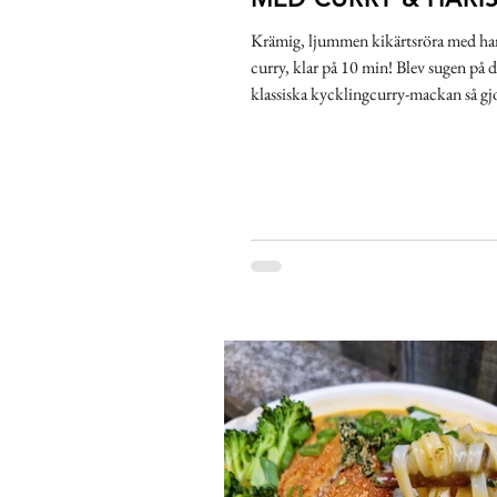
Krämig, ljummen kikärtsröra med har
curry, klar på 10 min! Blev sugen på 
klassiska kycklingcurry-mackan så gjo