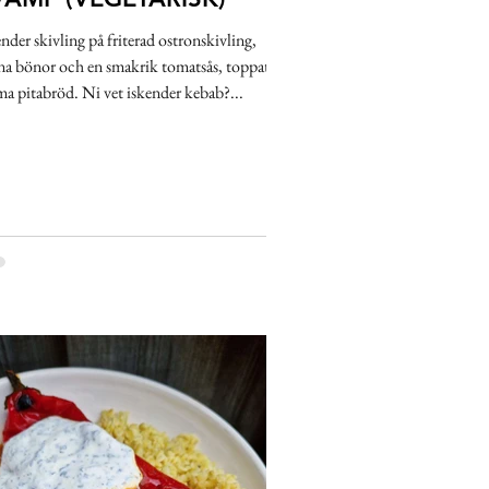
nder skivling på friterad ostronskivling,
na bönor och en smakrik tomatsås, toppat på
ma pitabröd. Ni vet iskender kebab?...