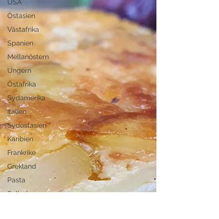
USA
Östasien
Västafrika
Spanien
Mellanöstern
Ungern
Östafrika
Sydamerika
Italien
Sydostasien
Karibien
Frankrike
Grekland
Pasta
Sallad
Gryta