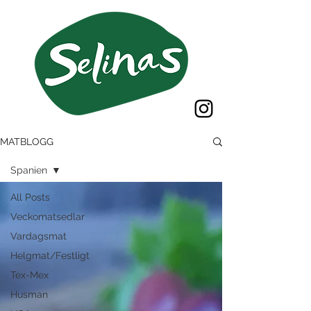
MATBLOGG
Spanien
All Posts
Veckomatsedlar
Vardagsmat
Helgmat/Festligt
Tex-Mex
Husman