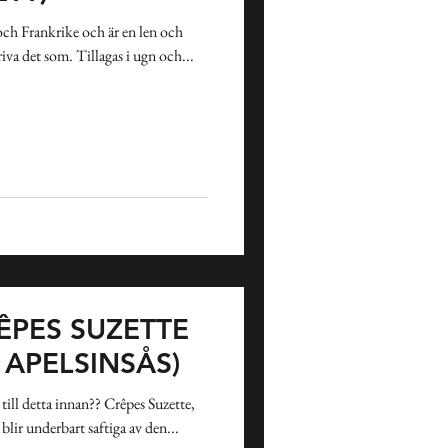
n och Frankrike och är en len och
va det som. Tillagas i ugn och...
Påsk
ÊPES SUZETTE
 APELSINSÅS)
 till detta innan?? Crêpes Suzette,
blir underbart saftiga av den...