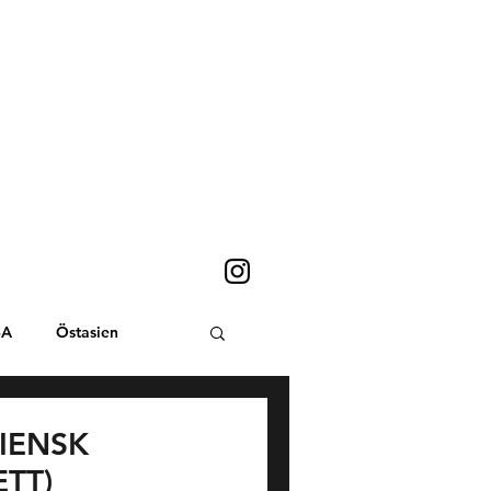
SA
Östasien
Sydostasien
LIENSK
TT)