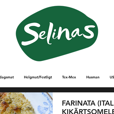
dagsmat
Helgmat/Festligt
Tex-Mex
Husman
U
lanöstern
Ungern
Östafrika
Sydamerika
Italien
FARINATA (ITA
KIKÄRTSOMELE