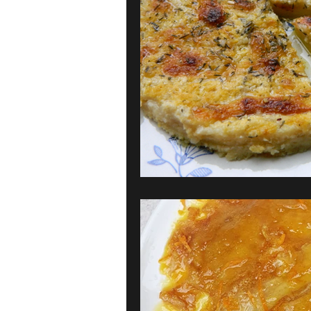
Karibien
Frankrike
Gre
Bröd, bakverk & dessert
Pan