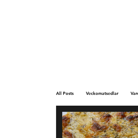
All Posts
Veckomatsedlar
Var
Västafrika
Spanien
Mel