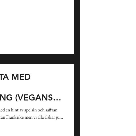
TA MED
ING (VEGANSK
E)
 en hint av apelsin och saffran.
n Frankrike men vi alla älskar ju...