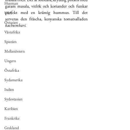
Husman
garam masala, vitlök och koriander och funkar 
perfekt med en krämig hummus. Till det 
USA
serveras den fräscha, kenyanska tomatsalladen 
Östasien
kachumbari.
Västafrika
Spanien
Mellanöstern
Ungern
Östafrika
Sydamerika
Italien
Sydostasien
Karibien
Frankrike
Grekland