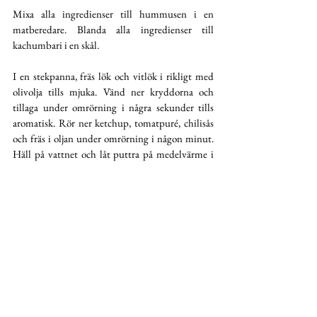
Mixa alla ingredienser till hummusen i en 
matberedare. Blanda alla ingredienser till 
kachumbari i en skål.
I en stekpanna, fräs lök och vitlök i rikligt med 
olivolja tills mjuka. Vänd ner kryddorna och 
tillaga under omrörning i några sekunder tills 
aromatisk. Rör ner ketchup, tomatpuré, chilisås 
och fräs i oljan under omrörning i någon minut. 
Häll på vattnet och låt puttra på medelvärme i 
10 min tills röran är mörkröd och ganska tjock. 
Blanda ner koriander, lime och därefter 
pommesen. Rör om tills såsen är jämnt fördelad 
och garnera med grön chili och mer koriander.
Bre ut hummusen i serveringstallriken och toppa 
med kenyansk masala fries och kachumbari. 
#kenyan
#östafrikansk
#kenyansk
#hummus