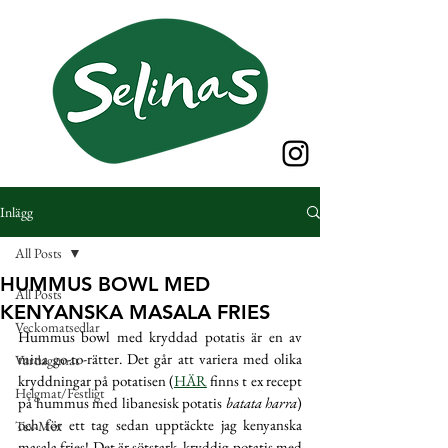
Inlägg
All Posts
HUMMUS BOWL MED
All Posts
KENYANSKA MASALA FRIES
Veckomatsedlar
Hummus bowl med kryddad potatis är en av 
mina go-to-rätter. Det går att variera med olika 
Vardagsmat
kryddningar på potatisen (
HÄR
 finns t ex recept 
Helgmat/Festligt
på hummus med libanesisk potatis 
batata harra
) 
och för ett tag sedan upptäckte jag kenyanska 
Tex-Mex
masala fries! Det är sötstark, kryddig potatis med 