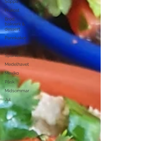
Soppa
Frukost
Bröd,
bakverk &
dessert
Pannkakor
Indien
Spanien
Medelhavet
Mexiko
Påsk
Midsommar
Jul