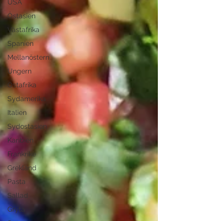
USA
Östasien
Västafrika
Spanien
Mellanöstern
Ungern
Östafrika
Sydamerika
Italien
Sydostasien
Karibien
Frankrike
Grekland
Pasta
Sallad
Gryta