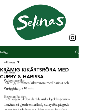
Inlägg
All Posts
KRÄMIG KIKÄRTSRÖRA MED
All Posts
CURRY & HARISSA
Veckomatsedlar
Krämig, ljummen kikärtsröra med harissa och 
curry, klar på 10 min! 
Vardagsmat
Helgmat/Festligt
Blev sugen på den där klassiska kycklingcurry-
mackan så gjorde en krämig curryröra på goda 
Tex-Mex
grejer jag hade hemma. Blev eeeeeej besviken. 