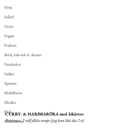
Pasta
Sallad
Gryta
Soppa
Frukost
Bröd, bakverk & dessert
Pannkakor
Indien
Spanien
Medelhavet
Mexiko
Påsk
CURRY- & HARISSARÖRA med kikärtor
Portioner: 2 välfyllda wraps (jag kan lätt äta 2 st)
Midsommar