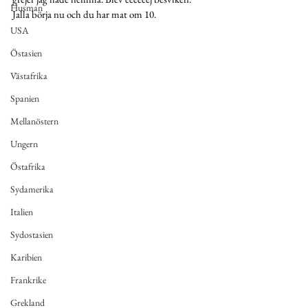
Husman
Jalla börja nu och du har mat om 10. 
USA
Östasien
Västafrika
Spanien
Mellanöstern
Ungern
Östafrika
Sydamerika
Italien
Sydostasien
Karibien
Frankrike
Grekland