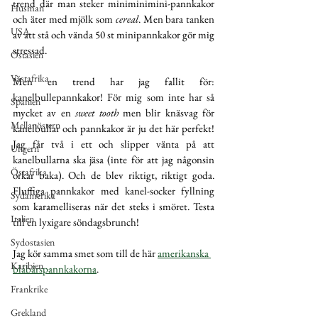
trend där man steker miniminimini-pannkakor 
Husman
och äter med mjölk som 
cereal
. Men bara tanken 
USA
av att stå och vända 50 st minipannkakor gör mig 
stressad.
Östasien
Västafrika
Men en trend har jag fallit för: 
kanelbullepannkakor! För mig som inte har så 
Spanien
mycket av en 
sweet tooth
 men blir knäsvag för 
Mellanöstern
kanelbullar och pannkakor är ju det här perfekt! 
Jag får två i ett och slipper vänta på att 
Ungern
kanelbullarna ska jäsa (inte för att jag någonsin 
Östafrika
orkar baka). Och de blev riktigt, riktigt goda. 
Fluffiga pannkakor med kanel-socker fyllning 
Sydamerika
som karamelliseras när det steks i smöret. Testa 
Italien
till en lyxigare söndagsbrunch!
Sydostasien
Jag kör samma smet som till de här 
amerikanska 
Karibien
blåbärspannkakorna
.
Frankrike
Grekland