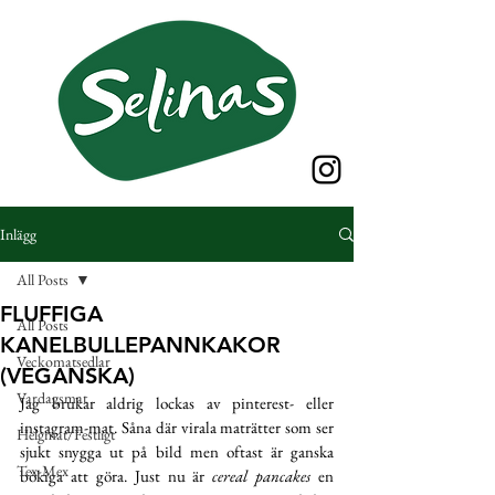
Inlägg
All Posts
FLUFFIGA
All Posts
KANELBULLEPANNKAKOR
Veckomatsedlar
(VEGANSKA)
Vardagsmat
Jag brukar aldrig lockas av pinterest- eller 
instagram-mat. Såna där virala maträtter som ser 
Helgmat/Festligt
sjukt snygga ut på bild men oftast är ganska 
Tex-Mex
bökiga att göra. Just nu är 
cereal pancakes
 en 