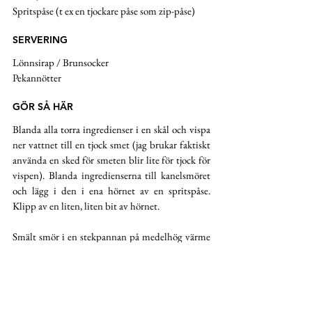
Spritspåse (t ex en tjockare påse som zip-påse)
SERVERING
Lönnsirap / Brunsocker
Pekannötter
GÖR SÅ HÄR
Blanda alla torra ingredienser i en skål och vispa 
ner vattnet till en tjock smet (jag brukar faktiskt 
använda en sked för smeten blir lite för tjock för 
vispen). Blanda ingredienserna till kanelsmöret 
och lägg i den i ena hörnet av en spritspåse. 
Klipp av en liten, liten bit av hörnet. 
Smält smör i en stekpannan på medelhög värme 
och klicka i ca 2 msk smet per pannkaka. Spritsa 
kanelsmöret i snäckmönster på pannkakans råa 
sida. Så snart det börjar komma bubblor på 
ovansidan i smeten, vänd pannkakorna och stek 