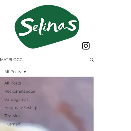
MATBLOGG
All Posts
All Posts
Veckomatsedlar
Vardagsmat
Helgmat/Festligt
Tex-Mex
Husman