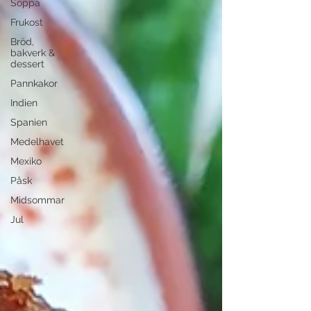
Soppa
Frukost
Bröd,
bakverk &
dessert
Pannkakor
Indien
Spanien
Medelhavet
Mexiko
Påsk
Midsommar
Jul