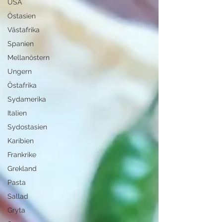
USA
Östasien
Västafrika
Spanien
Mellanöstern
Ungern
Östafrika
Sydamerika
Italien
Sydostasien
Karibien
Frankrike
Grekland
Pasta
Sallad
Gryta