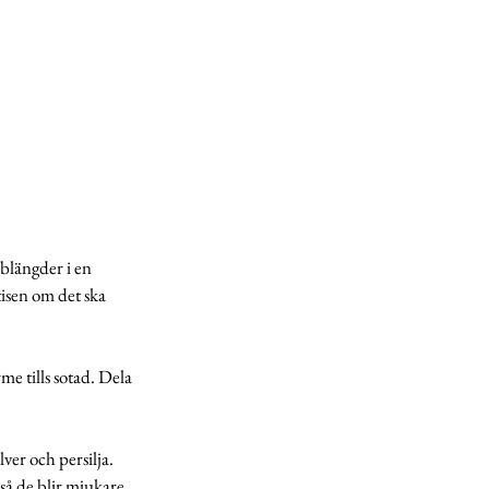
blängder i en 
tisen om det ska 
e tills sotad. Dela 
er och persilja. 
så de blir mjukare. 