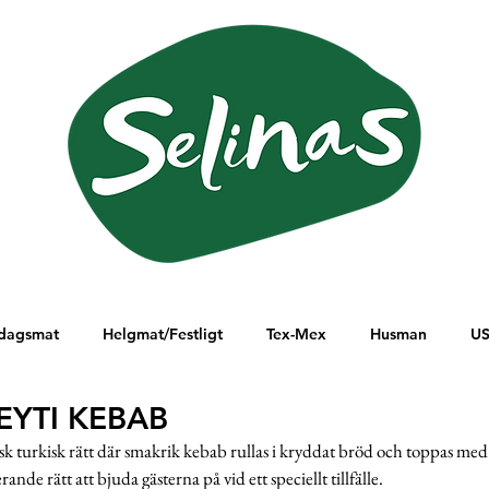
dagsmat
Helgmat/Festligt
Tex-Mex
Husman
U
EYTI KEBAB
lanöstern
Ungern
Östafrika
Sydamerika
Italien
sk turkisk rätt där smakrik kebab rullas i kryddat bröd och toppas med 
nde rätt att bjuda gästerna på vid ett speciellt tillfälle.