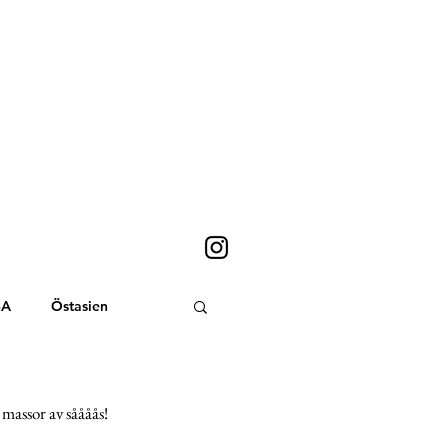
SA
Östasien
Sydostasien
massor av såååås! 