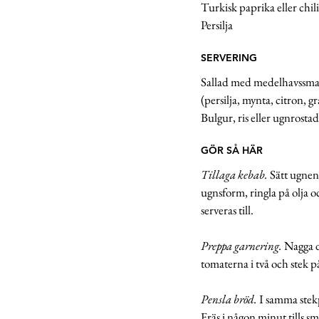
Turkisk paprika eller chili
Persilja 
SERVERING
Sallad med medelhavssma
(persilja, mynta, citron, g
Bulgur, ris eller ugnrostad
GÖR SÅ HÄR 
Tillaga kebab.
 Sätt ugnen
ugnsform, ringla på olja oc
serveras till. 
Preppa garnering.
 Nagga d
tomaterna i två och stek på
Pensla bröd.
 I samma stek
Fräs i någon minut tills sm