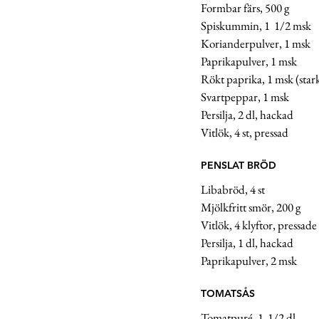
Formbar färs, 500 g
Spiskummin, 1  1/2 msk 
Korianderpulver, 1 msk 
Paprikapulver, 1 msk
Rökt paprika, 1 msk (stark 
Svartpeppar, 1 msk 
Persilja, 2 dl, hackad 
Vitlök, 4 st, pressad 
PENSLAT BRÖD
Libabröd, 4 st
Mjölkfritt smör, 200 g
Vitlök, 4 klyftor, pressade
Persilja, 1 dl, hackad 
Paprikapulver, 2 msk 
TOMATSÅS
Tomatpuré, 1  1/2 dl