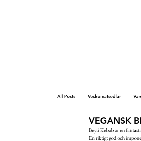
All Posts
Veckomatsedlar
Var
VEGANSK B
Västafrika
Spanien
Mel
Beyti Kebab är en fantasti
En riktigt god och imponera