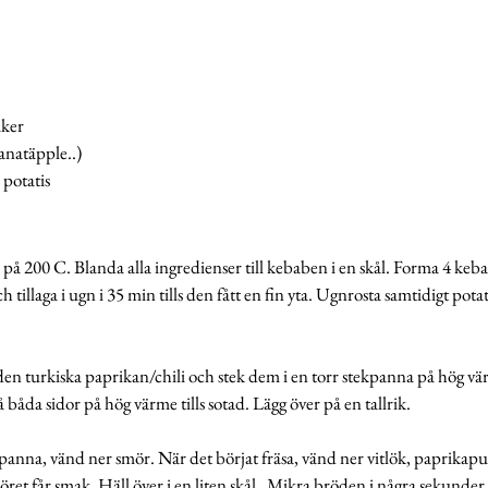
 
ker 
ranatäpple..)
 potatis 
 på 200 C. Blanda alla ingredienser till kebaben i en skål. Forma 4 keba
h tillaga i ugn i 35 min tills den fått en fin yta. Ugnrosta samtidigt pota
en turkiska paprikan/chili och stek dem i en torr stekpanna på hög värm
 båda sidor på hög värme tills sotad. Lägg över på en tallrik. 
panna, vänd ner smör. När det börjat fräsa, vänd ner vitlök, paprikapulv
öret får smak. Häll över i en liten skål.  Mikra bröden i några sekunder 