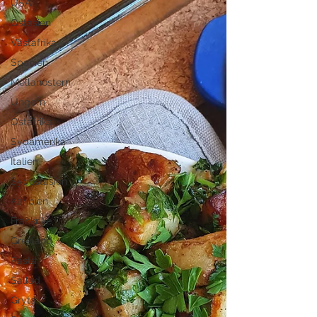
USA
Östasien
Västafrika
Spanien
Mellanöstern
Ungern
Östafrika
Sydamerika
Italien
Sydostasien
Karibien
Frankrike
Grekland
Pasta
Sallad
Gryta