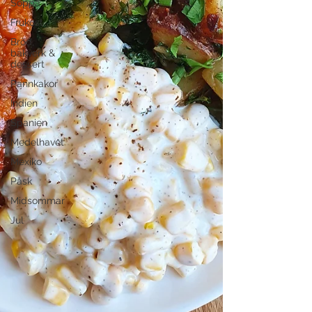
Soppa
Frukost
Bröd,
bakverk &
dessert
Pannkakor
Indien
Spanien
Medelhavet
Mexiko
Påsk
Midsommar
Jul