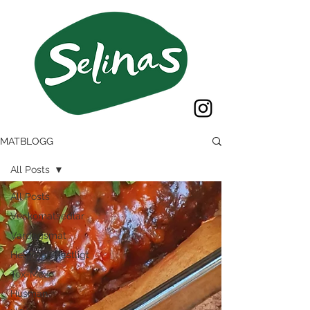
MATBLOGG
All Posts
All Posts
Veckomatsedlar
Vardagsmat
Helgmat/Festligt
Tex-Mex
Husman