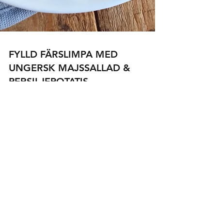
FYLLD FÄRSLIMPA MED
UNGERSK MAJSSALLAD &
PERSILJEPOTATIS
Min ungerska mormors klassiska husmansrätt är
bland annat köttfärslimpa fylld med hela kokta ägg
som serveras med persiljepotatis och...