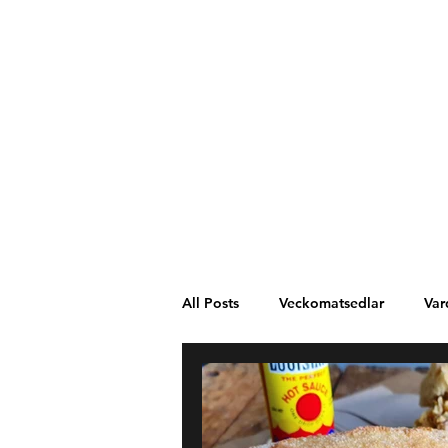
All Posts
Veckomatsedlar
Var
Västafrika
Spanien
Mel