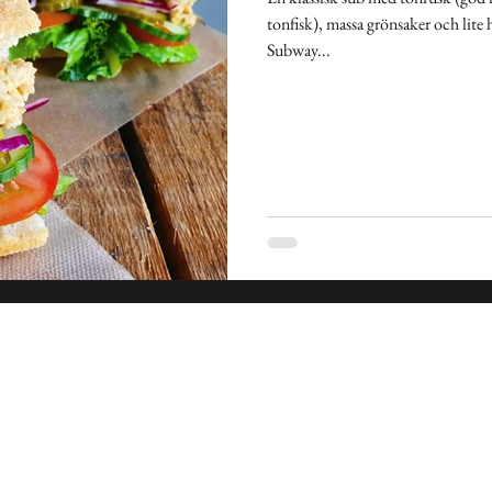
kland
Pasta
Sallad
Gryta
Soppa
Frukost
tonfisk), massa grönsaker och lite 
Subway...
nkakor
Indien
Spanien
Medelhavet
Mexiko