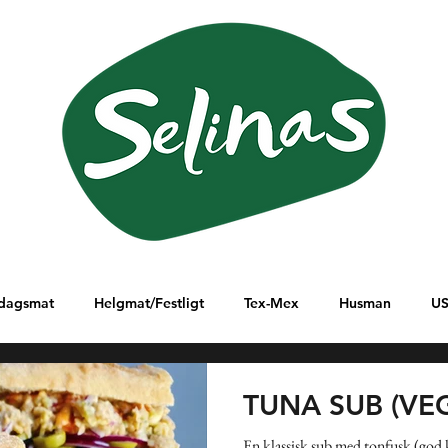
dagsmat
Helgmat/Festligt
Tex-Mex
Husman
U
lanöstern
Ungern
Östafrika
Sydamerika
Italien
TUNA SUB (VE
En klassisk sub med tonfusk (god ki