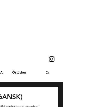
SA
Östasien
Sydostasien
GANSK)
kärtsröra som alternativ till