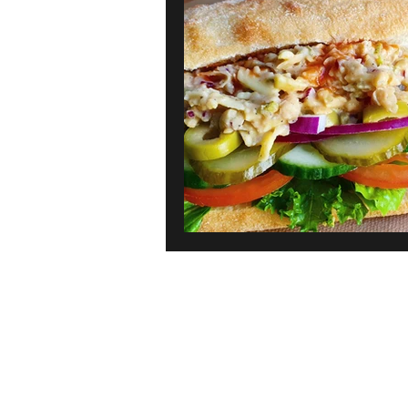
Karibien
Frankrike
Gre
Bröd, bakverk & dessert
Pan