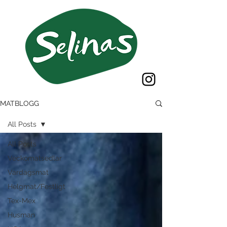
MATBLOGG
All Posts
All Posts
Veckomatsedlar
Vardagsmat
Helgmat/Festligt
Tex-Mex
Husman