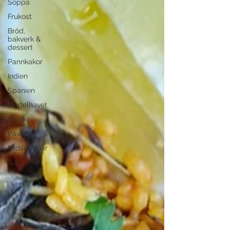
Soppa
Frukost
Bröd,
bakverk &
dessert
Pannkakor
Indien
Spanien
Medelhavet
Mexiko
Påsk
Midsommar
Jul