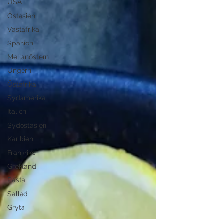
USA
Östasien
Västafrika
Spanien
Mellanöstern
Ungern
Östafrika
Sydamerika
Italien
Sydostasien
Karibien
Frankrike
Grekland
Pasta
Sallad
Gryta