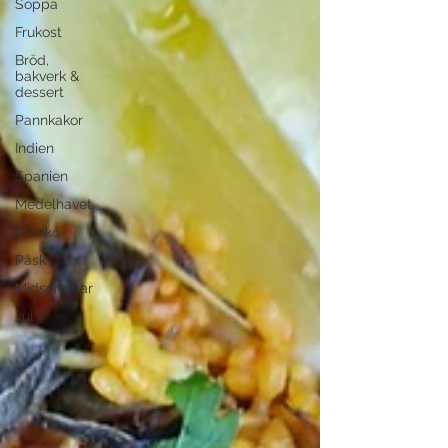
Soppa
Frukost
Bröd,
bakverk &
dessert
Pannkakor
Indien
Spanien
Medelhavet
Mexiko
Påsk
Midsommar
Jul