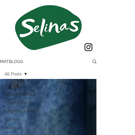
MATBLOGG
All Posts
All Posts
Veckomatsedlar
Vardagsmat
Helgmat/Festligt
Tex-Mex
Husman