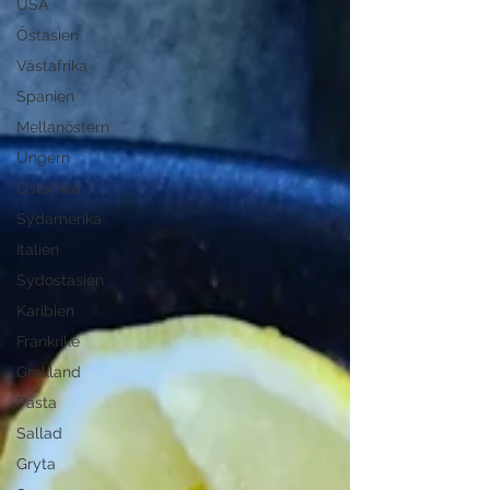
USA
Östasien
Västafrika
Spanien
Mellanöstern
Ungern
Östafrika
Sydamerika
Italien
Sydostasien
Karibien
Frankrike
Grekland
Pasta
Sallad
Gryta