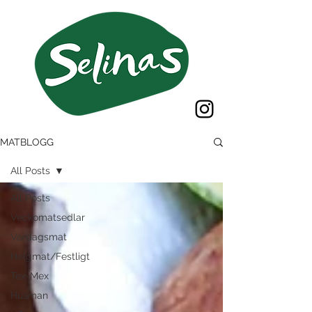
MATBLOGG
All Posts
All Posts
Veckomatsedlar
Vardagsmat
Helgmat/Festligt
Tex-Mex
Husman