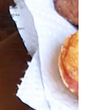
USA
Östasien
Västafrika
Spanien
Mellanöstern
Ungern
Östafrika
Sydamerika
Italien
Sydostasien
Karibien
Frankrike
Grekland
Pasta
Sallad
Gryta