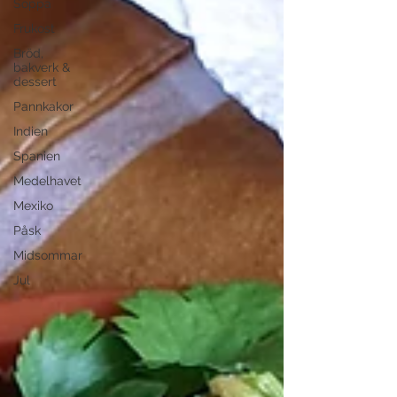
Soppa
Frukost
Bröd,
bakverk &
dessert
Pannkakor
Indien
Spanien
Medelhavet
Mexiko
Påsk
Midsommar
Jul