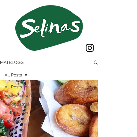
MATBLOGG
All Posts
All Posts
Veckomatsedlar
Vardagsmat
Helgmat/Festligt
Tex-Mex
Husman