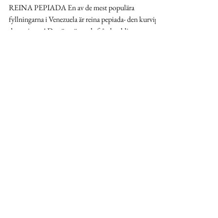
VEGANSK REINA PEPIADA
(VENEZOLANSK
KYCKLINGRÖRA)
REINA PEPIADA En av de mest populära
fyllningarna i Venezuela är reina pepiada- den kurviga
drottningen! Den är mättande från kyckling,...