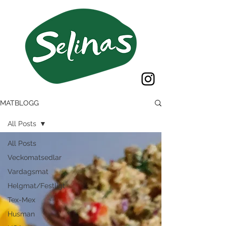
MATBLOGG
All Posts
All Posts
Veckomatsedlar
Vardagsmat
Helgmat/Festligt
Tex-Mex
Husman