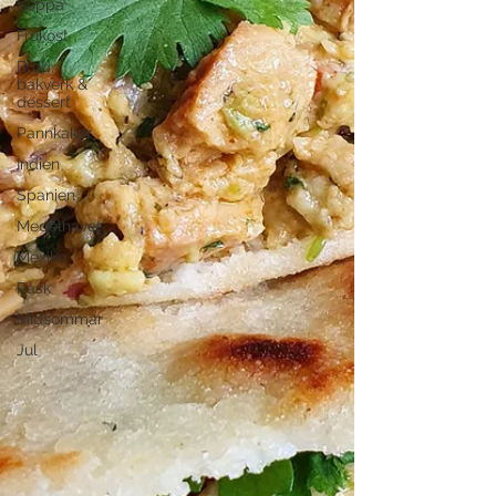
Soppa
Frukost
Bröd,
bakverk &
dessert
Pannkakor
Indien
Spanien
Medelhavet
Mexiko
Påsk
Midsommar
Jul