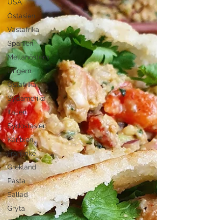
USA
Östasien
Västafrika
Spanien
Mellanöstern
Ungern
Östafrika
Sydamerika
Italien
Sydostasien
Karibien
Frankrike
Grekland
Pasta
Sallad
Gryta