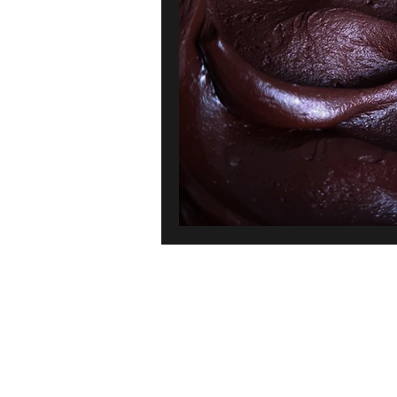
Karibien
Frankrike
Gre
Bröd, bakverk & dessert
Pan