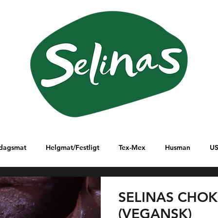
dagsmat
Helgmat/Festligt
Tex-Mex
Husman
U
lanöstern
Ungern
Östafrika
Sydamerika
Italien
SELINAS CHO
(VEGANSK)