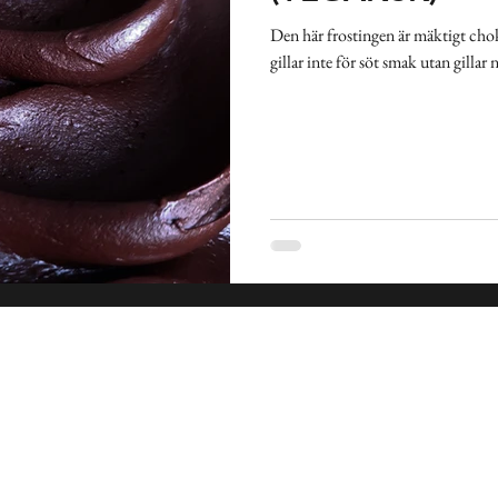
kland
Pasta
Sallad
Gryta
Soppa
Frukost
Den här frostingen är mäktigt chok
gillar inte för söt smak utan gillar 
nkakor
Indien
Spanien
Medelhavet
Mexiko