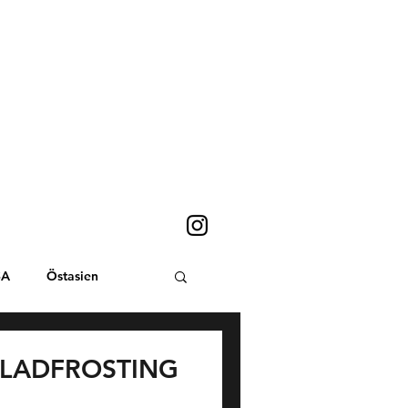
SA
Östasien
Sydostasien
KLADFROSTING