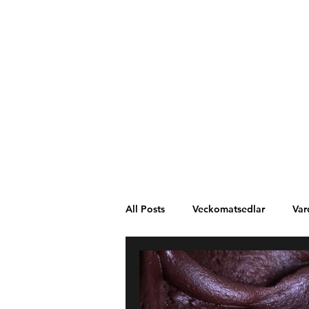
All Posts
Veckomatsedlar
Var
Västafrika
Spanien
Mel