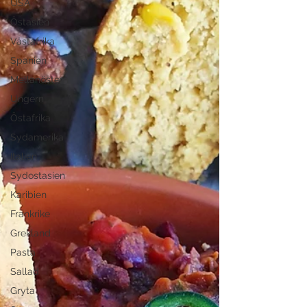
USA
Östasien
Västafrika
Spanien
Mellanöstern
Ungern
Östafrika
Sydamerika
Italien
Sydostasien
Karibien
Frankrike
Grekland
Pasta
Sallad
Gryta