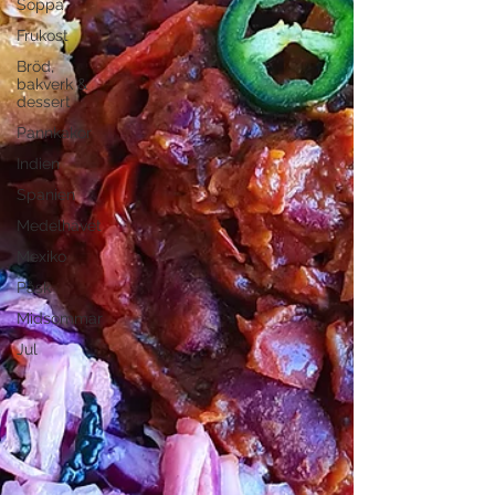
Soppa
Frukost
Bröd,
bakverk &
dessert
Pannkakor
Indien
Spanien
Medelhavet
Mexiko
Påsk
Midsommar
Jul