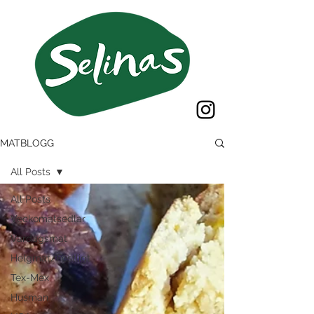
MATBLOGG
All Posts
All Posts
Veckomatsedlar
Vardagsmat
Helgmat/Festligt
Tex-Mex
Husman