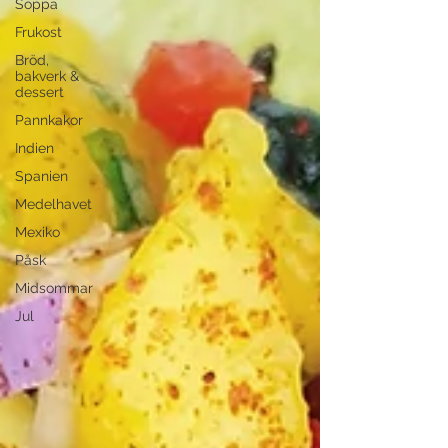
Soppa
Frukost
Bröd,
bakverk &
dessert
Pannkakor
Indien
Spanien
Medelhavet
Mexiko
Påsk
Midsommar
Jul