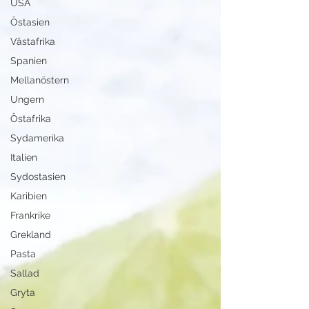
USA
Östasien
Västafrika
Spanien
Mellanöstern
Ungern
Östafrika
Sydamerika
Italien
Sydostasien
Karibien
Frankrike
Grekland
Pasta
Sallad
Gryta