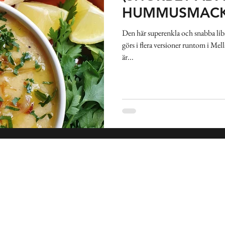
kland
Pasta
Sallad
Gryta
Soppa
Frukost
HUMMUSMAC
Den här superenkla och snabba liba
görs i flera versioner runtom i Me
nkakor
Indien
Spanien
Medelhavet
Mexiko
är...