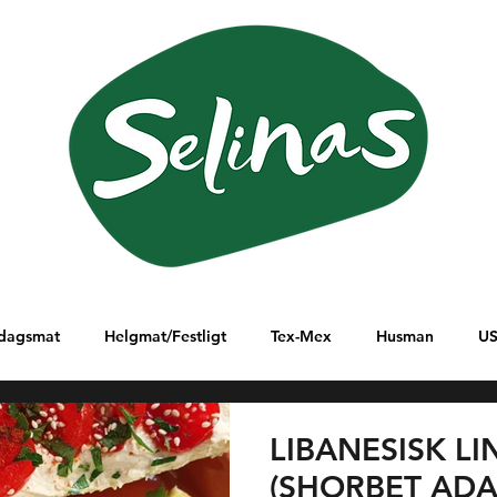
dagsmat
Helgmat/Festligt
Tex-Mex
Husman
U
lanöstern
Ungern
Östafrika
Sydamerika
Italien
LIBANESISK L
(SHORBET ADA