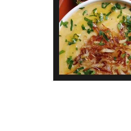
Karibien
Frankrike
Gre
Bröd, bakverk & dessert
Pan