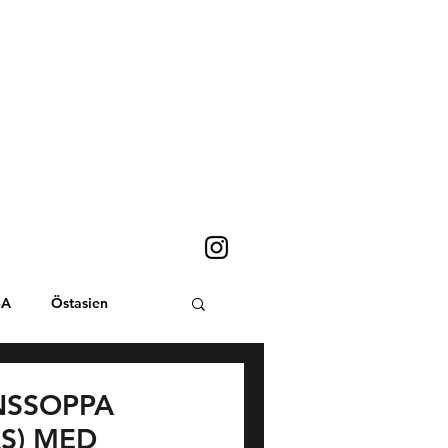
SA
Östasien
Sydostasien
INSSOPPA
S) MED