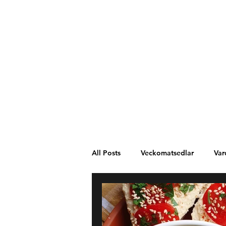
All Posts
Veckomatsedlar
Var
Västafrika
Spanien
Mel