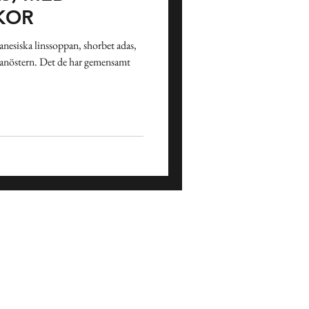
KOR
nesiska linssoppan, shorbet adas,
llanöstern. Det de har gemensamt
Påsk