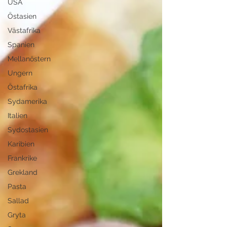
USA
Östasien
Västafrika
Spanien
Mellanöstern
Ungern
Östafrika
Sydamerika
Italien
Sydostasien
Karibien
Frankrike
Grekland
Pasta
Sallad
Gryta