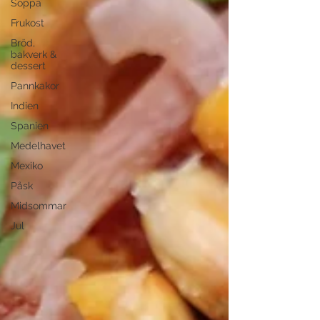
Soppa
Frukost
Bröd,
bakverk &
dessert
Pannkakor
Indien
Spanien
Medelhavet
Mexiko
Påsk
Midsommar
Jul