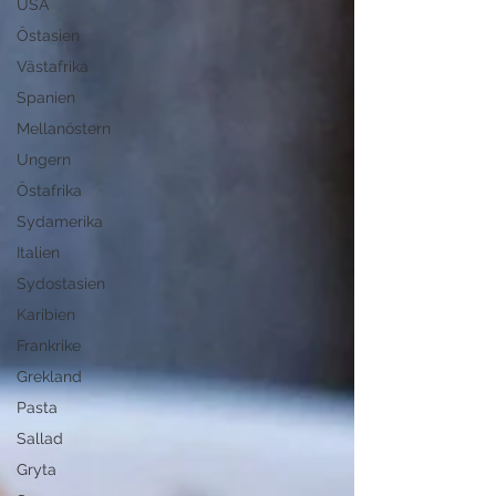
USA
Östasien
Västafrika
Spanien
Mellanöstern
Ungern
Östafrika
Sydamerika
Italien
Sydostasien
Karibien
Frankrike
Grekland
Pasta
Sallad
Gryta