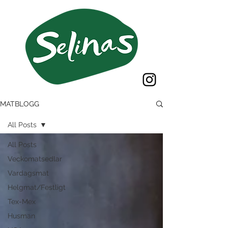
MATBLOGG
All Posts
All Posts
Veckomatsedlar
Vardagsmat
Helgmat/Festligt
Tex-Mex
Husman