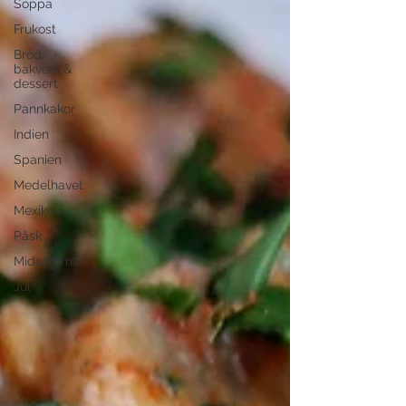
Soppa
Frukost
Bröd,
bakverk &
dessert
Pannkakor
Indien
Spanien
Medelhavet
Mexiko
Påsk
Midsommar
Jul