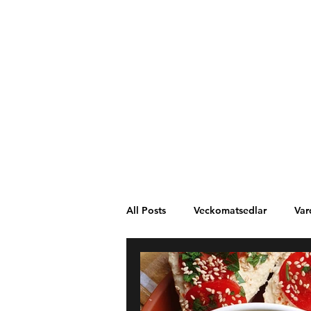
All Posts
Veckomatsedlar
Var
Västafrika
Spanien
Mel