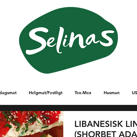
dagsmat
Helgmat/Festligt
Tex-Mex
Husman
U
lanöstern
Ungern
Östafrika
Sydamerika
Italien
LIBANESISK L
(SHORBET ADA