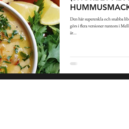
kland
Pasta
Sallad
Gryta
Soppa
Frukost
HUMMUSMAC
Den här superenkla och snabba liba
görs i flera versioner runtom i Me
nkakor
Indien
Spanien
Medelhavet
Mexiko
är...