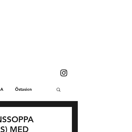
SA
Östasien
Sydostasien
INSSOPPA
S) MED