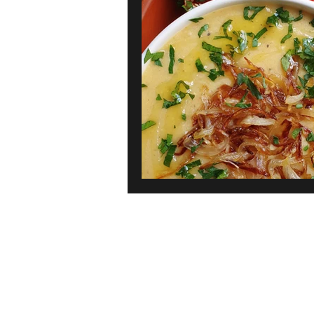
Karibien
Frankrike
Gre
Bröd, bakverk & dessert
Pan