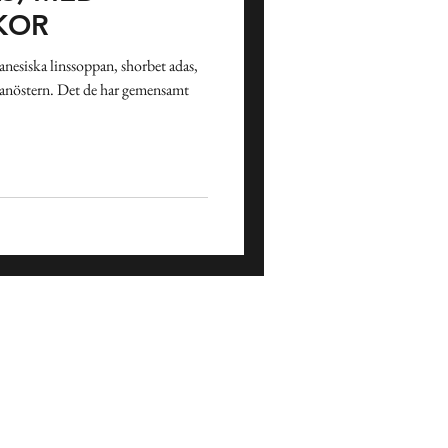
KOR
nesiska linssoppan, shorbet adas,
llanöstern. Det de har gemensamt
Påsk