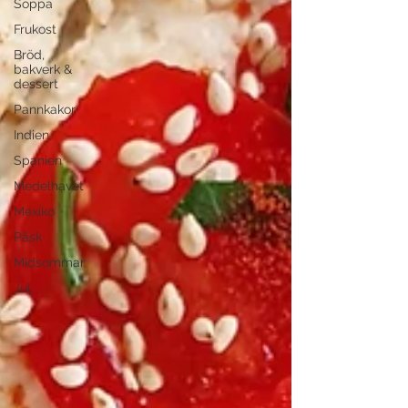
Soppa
Frukost
Bröd,
bakverk &
dessert
Pannkakor
Indien
Spanien
Medelhavet
Mexiko
Påsk
Midsommar
Jul