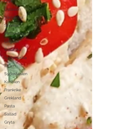
USA
Östasien
Västafrika
Spanien
Mellanöstern
Ungern
Östafrika
Sydamerika
Italien
Sydostasien
Karibien
Frankrike
Grekland
Pasta
Sallad
Gryta