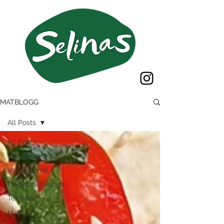
MATBLOGG
All Posts
All Posts
Veckomatsedlar
Vardagsmat
Helgmat/Festligt
Tex-Mex
Husman