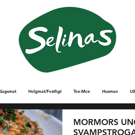
dagsmat
Helgmat/Festligt
Tex-Mex
Husman
U
lanöstern
Ungern
Östafrika
Sydamerika
Italien
MORMORS UN
SVAMPSTROG