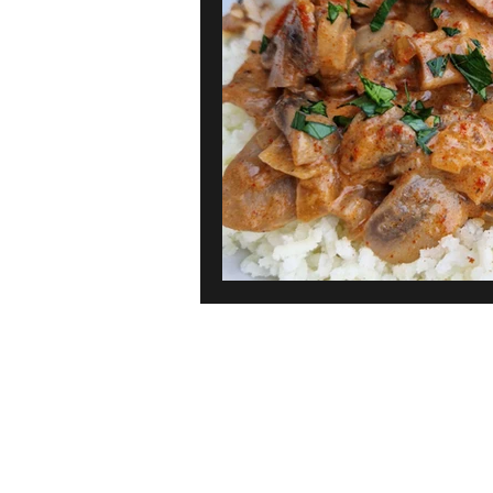
Karibien
Frankrike
Gre
Bröd, bakverk & dessert
Pan