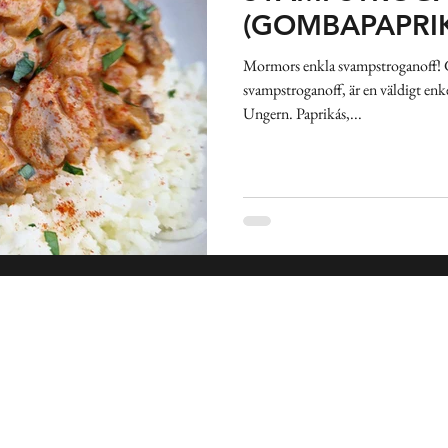
kland
Pasta
Sallad
Gryta
Soppa
Frukost
(GOMBAPAPRI
Mormors enkla svampstroganoff!
svampstroganoff, är en väldigt enk
nkakor
Indien
Spanien
Medelhavet
Mexiko
Ungern. Paprikás,...