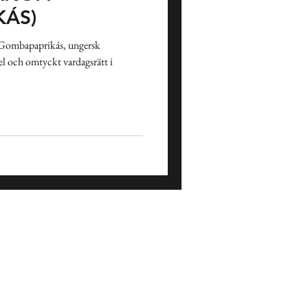
KÁS)
 Gombapaprikás, ungersk
el och omtyckt vardagsrätt i
Påsk