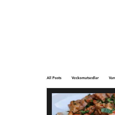
All Posts
Veckomatsedlar
Var
Västafrika
Spanien
Mel