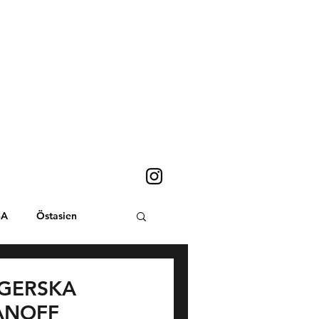
SA
Östasien
Sydostasien
GERSKA
ANOFF