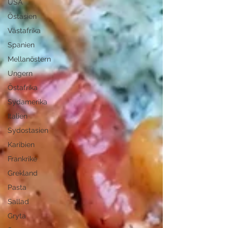
USA
Östasien
Västafrika
Spanien
Mellanöstern
Ungern
Östafrika
Sydamerika
Italien
Sydostasien
Karibien
Frankrike
Grekland
Pasta
Sallad
Gryta