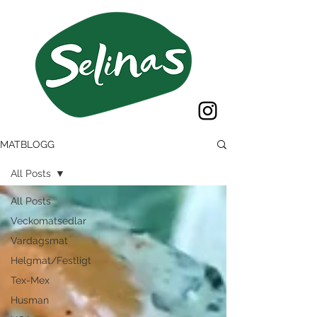
MATBLOGG
All Posts
All Posts
Veckomatsedlar
Vardagsmat
Helgmat/Festligt
Tex-Mex
Husman