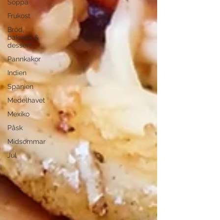
Soppa
Frukost
Bröd,
bakverk &
dessert
Pannkakor
Indien
Spanien
Medelhavet
Mexiko
Påsk
Midsommar
Jul