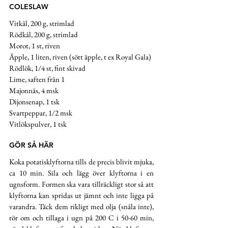
COLESLAW
Vitkål, 200 g, strimlad
Rödkål, 200 g, strimlad 
Morot, 1 st, riven
Äpple, 1 liten, riven (sött äpple, t ex Royal Gala) 
Rödlök, 1/4 st, fint skivad 
Lime, saften från 1
Majonnäs, 4 msk 
Dijonsenap, 1 tsk 
Svartpeppar, 1/2 msk
Vitlökspulver, 1 tsk
GÖR SÅ HÄR
Koka potatisklyftorna tills de precis blivit mjuka, 
ca 10 min. Sila och lägg över klyftorna i en 
ugnsform. Formen ska vara tillräckligt stor så att 
klyftorna kan spridas ut jämnt och inte ligga på 
varandra. Täck dem rikligt med olja (snåla inte), 
rör om och tillaga i ugn på 200 C i 50-60 min, 