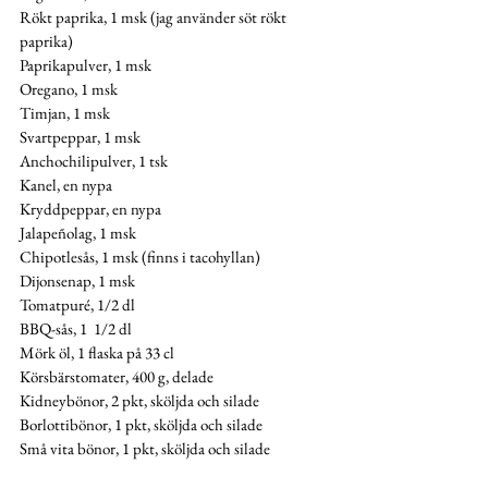
Rökt paprika, 1 msk (jag använder söt rökt 
paprika)
Paprikapulver, 1 msk
Oregano, 1 msk
Timjan, 1 msk
Svartpeppar, 1 msk
Anchochilipulver, 1 tsk
Kanel, en nypa
Kryddpeppar, en nypa 
Jalapeñolag, 1 msk
Chipotlesås, 1 msk (finns i tacohyllan)
Dijonsenap, 1 msk 
Tomatpuré, 1/2 dl
BBQ-sås, 1  1/2 dl 
Mörk öl, 1 flaska på 33 cl 
Körsbärstomater, 400 g, delade 
Kidneybönor, 2 pkt, sköljda och silade
Borlottibönor, 1 pkt, sköljda och silade
Små vita bönor, 1 pkt, sköljda och silade 