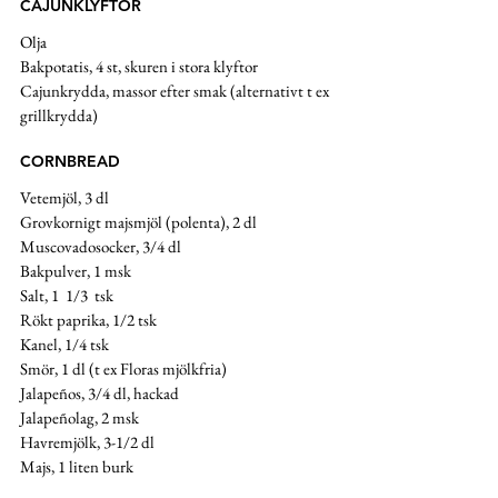
CAJUNKLYFTOR
Olja
Bakpotatis, 4 st, skuren i stora klyftor
Cajunkrydda, massor efter smak (alternativt t ex 
grillkrydda)
CORNBREAD 
Vetemjöl, 3 dl
Grovkornigt majsmjöl (polenta), 2 dl
Muscovadosocker, 3/4 dl
Bakpulver, 1 msk
Salt, 1  1/3  tsk
Rökt paprika, 1/2 tsk
Kanel, 1/4 tsk
Smör, 1 dl (t ex Floras mjölkfria)
Jalapeños, 3/4 dl, hackad
Jalapeñolag, 2 msk
Havremjölk, 3-1/2 dl 
Majs, 1 liten burk