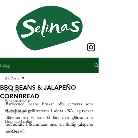
Inlägg
All Posts
BBQ BEANS & JALAPEÑO
All Posts
CORNBREAD
Veckomatsedlar
Barbecued beans brukar ofta serveras som 
tillbehör på grillfesterna i södra USA. Jag tycker 
Vardagsmat
däremot att vi kan få låta den glänsa som 
Helgmat/Festligt
huvudrätt tillsammans med en fluffig jalapeño 
cornbread.
Tex-Mex