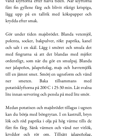
vänd klyftorna efter halva tiden. När klyftorna 
fått fin gyllene färg och blivit riktigt krispiga, 
lägg upp på en tallrik med kökspapper och 
krydda efter smak. 
Gör under tiden majsbrödet. Blanda vetemjöl, 
polenta, socker, bakpulver, rökt paprika, kanel 
och salt i en skål. Lägg i smöret och smula det 
med fingrarna så att det blandas med mjölet 
ordentligt, som när du gör en smulpaj. Blanda 
ner jalapeños, jalapeñolag, majs och havremjölk 
till en jämnt smet. Smörj en ugnsform och vänd 
ner smeten. Baka tillsammans med 
potatisklyftorna på 200 C i 25-30 min. Låt svalna 
lite innan servering och pensla på med lite smör. 
Medan potatisen och majsbrödet tillagas i ugnen 
kan du börja med böngrytan. I en kastrull, bryn 
lök och röd paprika i olja på hög värme tills de 
fått fin färg. Sänk värmen och vänd ner vitlök, 
kryddor och rör om. Tillsätt jalapeñolag, 