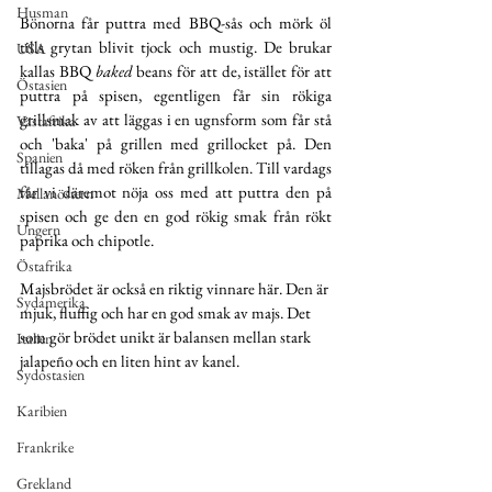
Husman
Bönorna får puttra med BBQ-sås och mörk öl 
tills grytan blivit tjock och mustig. De brukar 
USA
kallas BBQ 
baked
 beans för att de, istället för att 
Östasien
puttra på spisen, egentligen får sin rökiga 
grillsmak av att läggas i en ugnsform som får stå 
Västafrika
och 'baka' på grillen med grillocket på. Den 
Spanien
tillagas då med röken från grillkolen. Till vardags 
får vi däremot nöja oss med att puttra den på 
Mellanöstern
spisen och ge den en god rökig smak från rökt 
Ungern
paprika och chipotle.
Östafrika
Majsbrödet är också en riktig vinnare här. Den är 
Sydamerika
mjuk, fluffig och har en god smak av majs. Det 
som gör brödet unikt är balansen mellan stark 
Italien
jalapeño och en liten hint av kanel.
Sydostasien
Karibien
Frankrike
Grekland